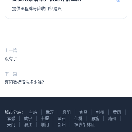
提供里程碑与验收口径建议
上一篇
没有了
下一篇
襄阳数据清洗多少钱？
城市分站：
主站
|
武汉
|
襄阳
|
宜昌
|
荆州
|
黄冈
|
孝感
|
咸宁
|
十堰
|
黄石
|
仙桃
|
恩施
|
随州
|
天门
|
潜江
|
荆门
|
鄂州
|
神农架林区