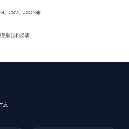
l、CSV、JSON等
质量验证和反馈
信息