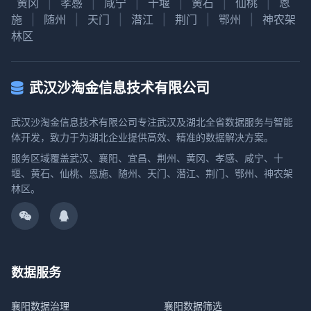
黄冈
|
孝感
|
咸宁
|
十堰
|
黄石
|
仙桃
|
恩
施
|
随州
|
天门
|
潜江
|
荆门
|
鄂州
|
神农架
林区
武汉沙淘金信息技术有限公司
武汉沙淘金信息技术有限公司专注武汉及湖北全省数据服务与智能
体开发，致力于为湖北企业提供高效、精准的数据解决方案。
服务区域覆盖武汉、襄阳、宜昌、荆州、黄冈、孝感、咸宁、十
堰、黄石、仙桃、恩施、随州、天门、潜江、荆门、鄂州、神农架
林区。
数据服务
襄阳数据治理
襄阳数据筛选