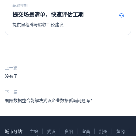
获取排期
提交场景清单，快速评估工期
提供里程碑与验收口径建议
上一篇
没有了
下一篇
襄阳数据整合能解决武汉企业数据孤岛问题吗？
城市分站：
主站
|
武汉
|
襄阳
|
宜昌
|
荆州
|
黄冈
|