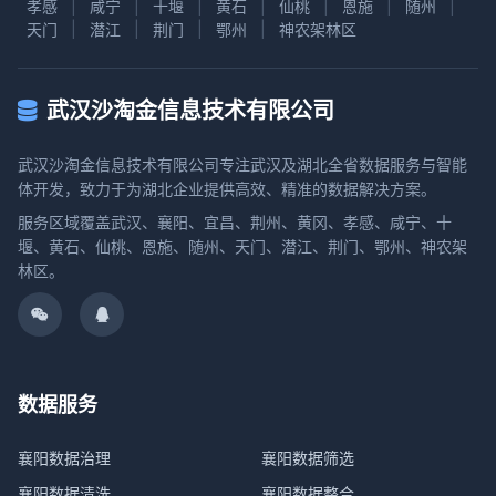
孝感
|
咸宁
|
十堰
|
黄石
|
仙桃
|
恩施
|
随州
|
天门
|
潜江
|
荆门
|
鄂州
|
神农架林区
武汉沙淘金信息技术有限公司
武汉沙淘金信息技术有限公司专注武汉及湖北全省数据服务与智能
体开发，致力于为湖北企业提供高效、精准的数据解决方案。
服务区域覆盖武汉、襄阳、宜昌、荆州、黄冈、孝感、咸宁、十
堰、黄石、仙桃、恩施、随州、天门、潜江、荆门、鄂州、神农架
林区。
数据服务
襄阳数据治理
襄阳数据筛选
襄阳数据清洗
襄阳数据整合