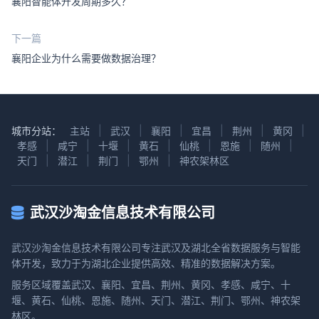
襄阳智能体开发周期多久？
下一篇
襄阳企业为什么需要做数据治理？
城市分站：
主站
|
武汉
|
襄阳
|
宜昌
|
荆州
|
黄冈
|
孝感
|
咸宁
|
十堰
|
黄石
|
仙桃
|
恩施
|
随州
|
天门
|
潜江
|
荆门
|
鄂州
|
神农架林区
武汉沙淘金信息技术有限公司
武汉沙淘金信息技术有限公司专注武汉及湖北全省数据服务与智能
体开发，致力于为湖北企业提供高效、精准的数据解决方案。
服务区域覆盖武汉、襄阳、宜昌、荆州、黄冈、孝感、咸宁、十
堰、黄石、仙桃、恩施、随州、天门、潜江、荆门、鄂州、神农架
林区。